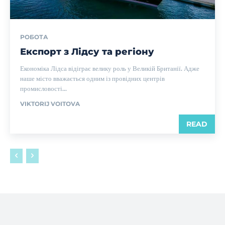
РОБОТА
Експорт з Лідсу та регіону
Економіка Лідса відіграє велику роль у Великій Британії. Адже
наше місто вважається одним із провідних центрів
промисловості...
VIKTORIJ VOITOVA
READ