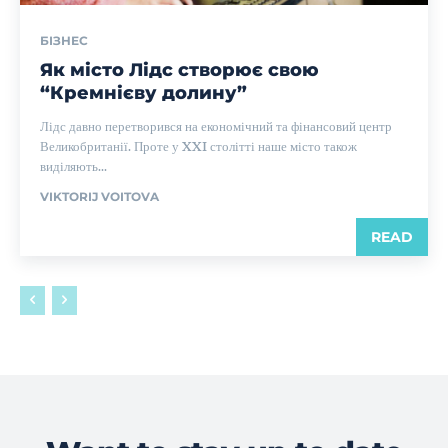
БІЗНЕС
Як місто Лідс створює свою
“Кремнієву долину”
Лідс давно перетворився на економічний та фінансовий центр
Великобританії. Проте у XXI столітті наше місто також
виділяють...
VIKTORIJ VOITOVA
READ