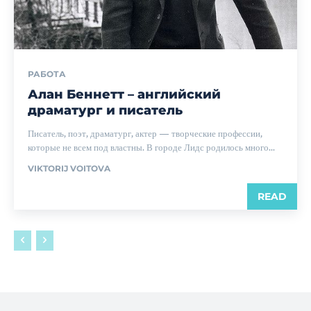
РАБОТА
Алан Беннетт – английский
драматург и писатель
Писатель, поэт, драматург, актер — творческие профессии,
которые не всем под властны. В городе Лидс родилось много...
VIKTORIJ VOITOVA
READ