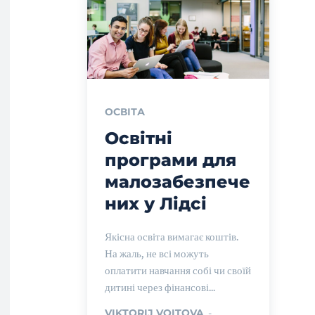
ОСВІТА
Освітні
програми для
малозабезпече
них у Лідсі
Якісна освіта вимагає коштів.
На жаль, не всі можуть
оплатити навчання собі чи своїй
дитині через фінансові...
VIKTORIJ VOITOVA
-