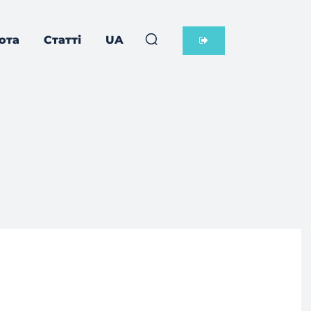
ота
Статті
UA